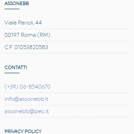
ASSONEBB
Viale Parioli, 44
00197 Roma (RM)
C.F. 01053820583
CONTATTI
(+39) 06-8540670
info@assonebb.it
assonebb@pec.it
PRIVACY POLICY