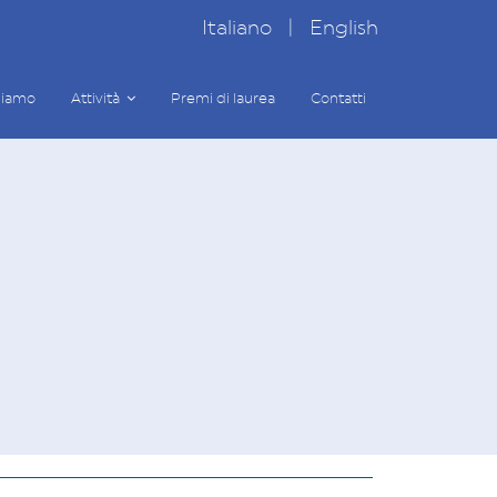
Italiano
|
English
siamo
Attività
Premi di laurea
Contatti