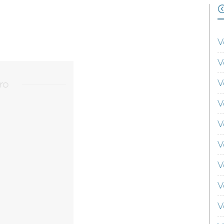
V
V
V
ro
V
V
V
V
V
V