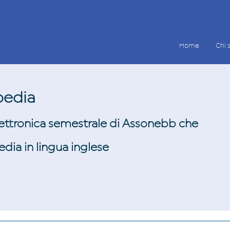
Home
Chi 
pedia
elettronica semestrale di Assonebb che
edia in lingua inglese